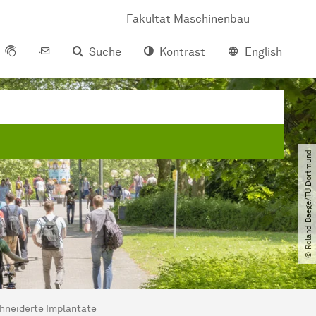
Fakultät Maschinenbau
Suche
Kontrast
English
© Roland Baege​/​TU Dortmund
hneiderte Implantate