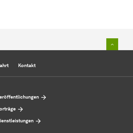
Zum Seit
ahrt
Kontakt
eröffentlichungen
orträge
ienstleistungen