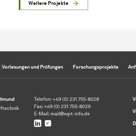
Weitere Projekte
Vorlesungen und Prüfungen
Forschungsprojekte
Anf
ortmund
Telefon: +49 (0) 231 755-8028
V
Fax: +49 (0) 231 755-8029
üftechnik
V
E-Mail:
mail@wpt-info.de
LinkedIn
ResearchGate
D