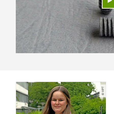
V
© WPT