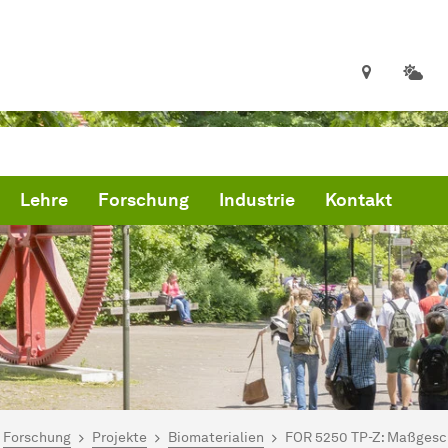
Lehre
Forschung
Industrie
Kontakt
ind hier:
artseite
Forschung
Projekte
Biomaterialien
FOR 5250 TP-Z: Maßgesc