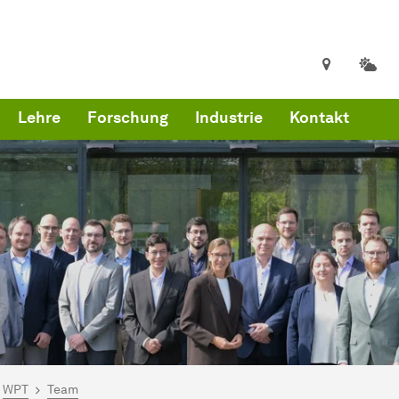
Lehre
Forschung
Industrie
Kontakt
ind hier:
artseite
WPT
Team