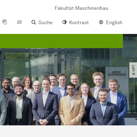
Fakultät Maschinenbau
Suche
Kontrast
English
© WPT