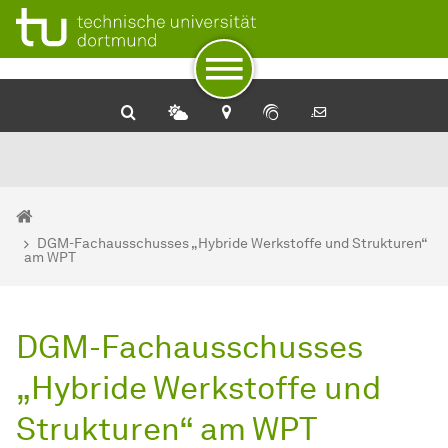
Zum Navigationspfad
Zur Navigation
Zum Schnellzugriff
Zum Fuß der Seite mit weiteren Services
Zum Inhalt
Zur Startseite
Sie sind hier:
Startseite
DGM-Fachausschusses „Hybride Werkstoffe und Strukturen“
am WPT
DGM-Fachausschusses
„Hybride Werkstoffe und
Strukturen“ am WPT